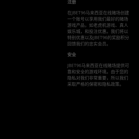
注册
在JBET96马来西亚在线赌场创建
一个账号以享用我们最好的赌场
游戏产品，如老虎机游戏、真人
娱乐城，和投注优惠。我们将以
特别优惠以及JBET96的奖励积分
回馈我们的忠实会员。
安全
JBET96马来西亚在线赌场提供可
靠和安全的游戏环境。由于您的
隐私对我们非常重要，所以我们
采取严格的保密和隐私政策。