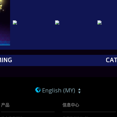
MING
CA
English (MY)
产品
信息中心