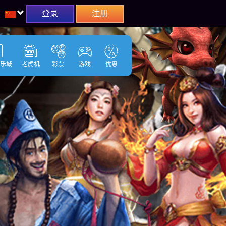
×
登录
注册
乐城
老虎机
彩票
游戏
优惠