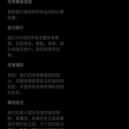
体育赛事成绩
获取我们提供的所有运动和比赛
结果。
投注统计
超过200场的所有主要体育赛
事，包括排名，赛程，表格，球
队和球员统计，受伤和暂停名
单。
体育博彩
规则：我们的体育赛事规则部
分，详细说明接受投注的规则和
规定，并提供有关体育博彩规则
的信息。
赌场投注
我们的真人娱乐场提供诸如限
制，直播池，结果历史记录和重
放手牌历史记录。为了您的投注