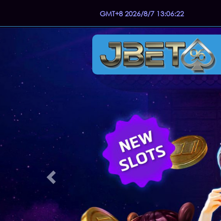
GMT+8
2026/8/7
13:06:23
Previous