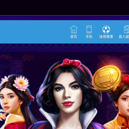
Skip
to
content
首页
手机
体育赛事
真人娱