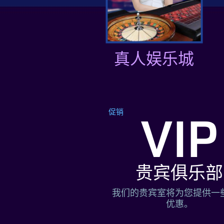
真人娱乐城
促销
VIP
众所
的体
贵宾俱乐部
贵
我们的贵宾室将为您提供一些额外
我们的贵
马来
优惠。
戏令