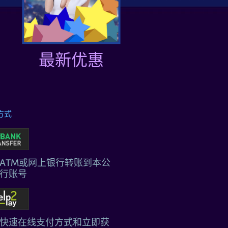
最新优惠
方式
您的
ATM或网上银行转账到本公
行账号
奋。
快速在线支付方式和立即获