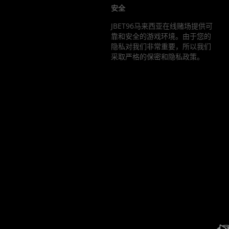
安全
JBET96马来西亚在线赌场提供可
靠和安全的游戏环境。由于您的
隐私对我们非常重要，所以我们
采取严格的保密和隐私政策。